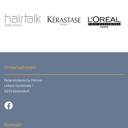
Unternehmen
Federstutzerei by Patricia
Untere Dorfstraße 1
5203 Köstendorf
Kontakt