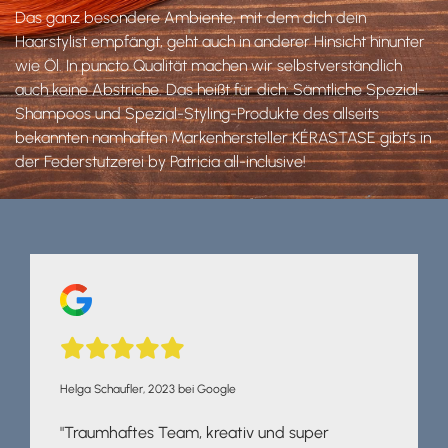
Das ganz besondere Ambiente, mit dem dich dein
Haarstylist empfängt, geht auch in anderer Hinsicht hinunter
wie Öl. In puncto Qualität machen wir selbstverständlich
auch keine Abstriche. Das heißt für dich: Sämtliche Spezial-
Shampoos und Spezial-Styling-Produkte des allseits
bekannten namhaften Markenhersteller KÉRASTASE gibt’s in
der Federstutzerei by Patricia all-inclusive!





Helga Schaufler, 2023 bei Google
"Traumhaftes Team, kreativ und super